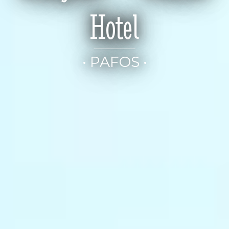
Hotel
• PAFOS •