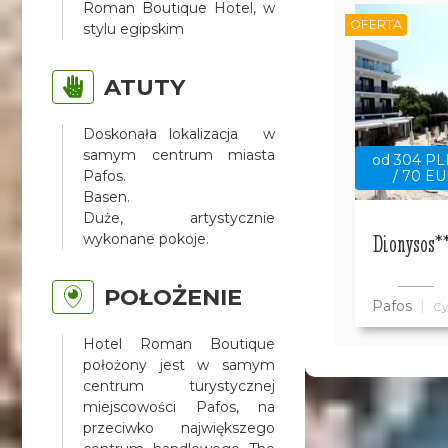
Roman Boutique Hotel, w
OFERTA
stylu egipskim
ATUTY
Doskonała lokalizacja w
samym centrum miasta
od 304 P
Pafos.
/ 70 E
Basen.
Duże, artystycznie
Dionysos*
wykonane pokoje.
POŁOŻENIE
Pafos
Cy
Hotel Roman Boutique
położony jest w samym
centrum turystycznej
miejscowości Pafos, na
przeciwko największego