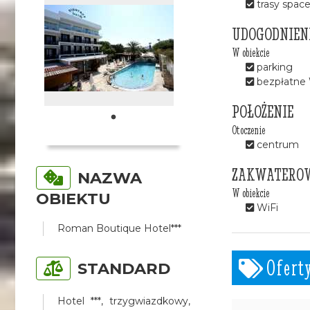
trasy spac
UDOGODNIEN
W obiekcie
parking
bezpłatne 
POŁOŻENIE
Otoczenie
centrum
ZAKWATERO
NAZWA
W obiekcie
OBIEKTU
WiFi
Roman Boutique Hotel***
Ofert
STANDARD
Hotel ***, trzygwiazdkowy,