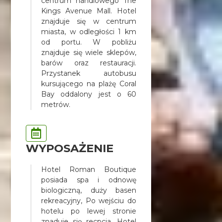
centrum handlowego The
Kings Avenue Mall. Hotel
znajduje się w centrum
miasta, w odległości 1 km
od portu. W pobliżu
znajduje się wiele sklepów,
barów oraz restauracji.
Przystanek autobusu
kursującego na plażę Coral
Bay oddalony jest o 60
metrów.
WYPOSAŻENIE
Hotel Roman Boutique
posiada spa i odnowę
biologiczną, duży basen
rekreacyjny, Po wejściu do
hotelu po lewej stronie
znaduje się recpcja. Hotel