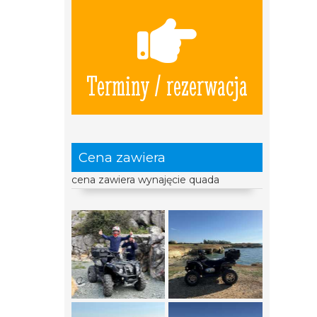
Terminy / rezerwacja
Cena zawiera
cena zawiera wynajęcie quada