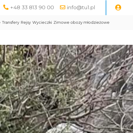
+48 33 813 90 00
info@tu1.pl
e
Transfery
Rejsy
Wycieczki
Zimowe obozy młodzieżowe