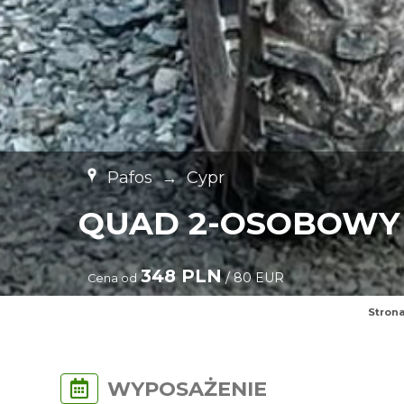
Pafos
→
Cypr
QUAD 2-OSOBOWY 
348 PLN
/ 80 EUR
Cena od
Stron
WYPOSAŻENIE