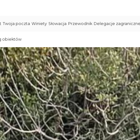
t
Twoja poczta
Winiety
Słowacja
Przewodnik
Delegacje zagraniczn
g obiektów