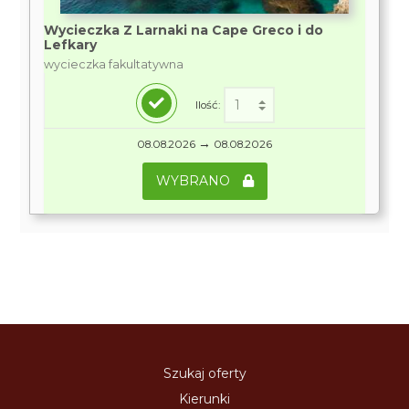
Wycieczka Z Larnaki na Cape Greco i do
Lefkary
wycieczka fakultatywna
Ilość:
→
08.08.2026
08.08.2026
WYBRANO
Szukaj oferty
Kierunki