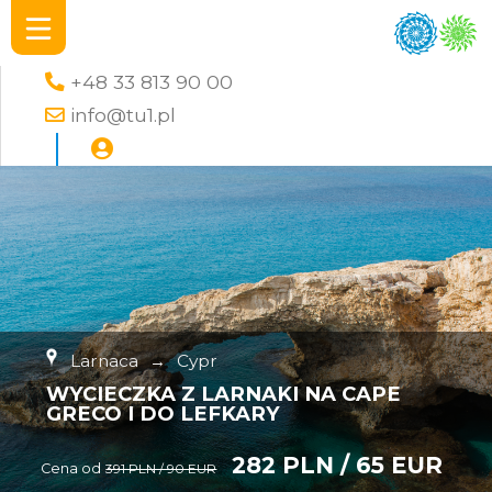
+48 33 813 90 00
info@tu1.pl
Larnaca
→
Cypr
WYCIECZKA Z LARNAKI NA CAPE
GRECO I DO LEFKARY
282 PLN / 65 EUR
Cena od
391 PLN / 90 EUR