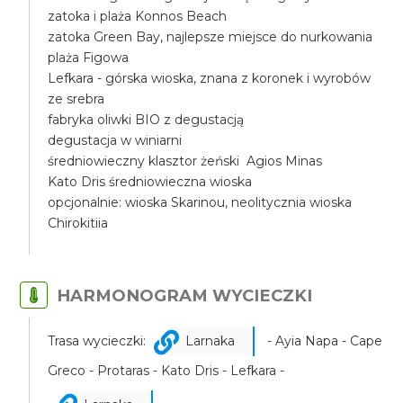
zatoka i plaża Konnos Beach
zatoka Green Bay, najlepsze miejsce do nurkowania
plaża Figowa
Lefkara - górska wioska, znana z koronek i wyrobów
ze srebra
fabryka oliwki BIO z degustacją
degustacja w winiarni
średniowieczny klasztor żeński Agios Minas
Kato Dris średniowieczna wioska
opcjonalnie: wioska Skarinou, neolitycznia wioska
Chirokitiia
HARMONOGRAM WYCIECZKI
Trasa wycieczki:
Larnaka
- Ayia Napa - Cape
Greco - Protaras - Kato Dris - Lefkara -