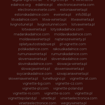
edalnice.org
edalnice.pl
electronicavinieta.com
electroniceviniete.com
estoniawinieta.pl
estonskadalnice.com
ewinieta.pl
info365.pl
litvadalnice.com
litwa-winieta.pl
litwawinieta.pl
livignotunel.pl
livignotunnel.com
lotvawinieta.pl
lotwawinieta.pl
lotysskadalnice.com
madarskadalnice.com
moldavskadalnice.com
moldawiawinieta.pl
najtanszewiniety.pl
oplatyautostradowe.pl
pl-vignette.com
polskadalnice.com
rakouskadalnice.com
rumuniawinieta.pl
rumunskadalnice.com
sloveniawinieta.pl
slovenskadalnice.com
slovinskadalnice.com
slowacja-winieta.pl
slowacjawinieta.pl
sloweniawinieta.pl
svycarskadalnice.com
szwajcariawinieta.pl
słoweniawinieta.pl
tunellivigno.pl
vignette-at.com
vignette-bg.com
vignette-cz.com
vignette-pl.com
vignette-poland.pl
vignette-ro.com
vignette-si.com
vignette.pl
vignettepoland.pl
vinetki.pl
vinietaelectronica.com
vinieteelectronice.com
wegrywinieta.pl