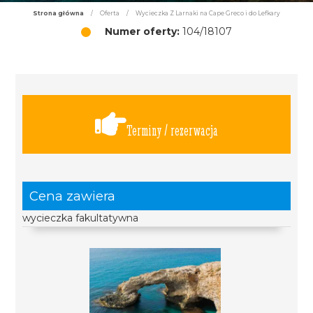
Strona główna
/
Oferta
/
Wycieczka Z Larnaki na Cape Greco i do Lefkary
Numer oferty:
104/18107
Terminy / rezerwacja
Cena zawiera
wycieczka fakultatywna