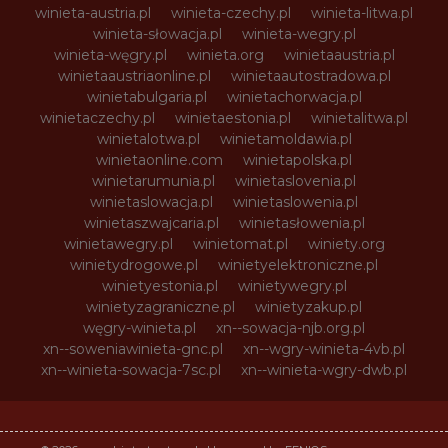
winieta-austria.pl
winieta-czechy.pl
winieta-litwa.pl
winieta-słowacja.pl
winieta-wegry.pl
winieta-węgry.pl
winieta.org
winietaaustria.pl
winietaaustriaonline.pl
winietaautostradowa.pl
winietabulgaria.pl
winietachorwacja.pl
winietaczechy.pl
winietaestonia.pl
winietalitwa.pl
winietalotwa.pl
winietamoldawia.pl
winietaonline.com
winietapolska.pl
winietarumunia.pl
winietaslovenia.pl
winietaslowacja.pl
winietaslowenia.pl
winietaszwajcaria.pl
winietasłowenia.pl
winietawegry.pl
winietomat.pl
winiety.org
winietydrogowe.pl
winietyelektroniczne.pl
winietyestonia.pl
winietywegry.pl
winietyzagraniczne.pl
winietyzakup.pl
węgry-winieta.pl
xn--sowacja-njb.org.pl
xn--soweniawinieta-gnc.pl
xn--wgry-winieta-4vb.pl
xn--winieta-sowacja-7sc.pl
xn--winieta-wgry-dwb.pl