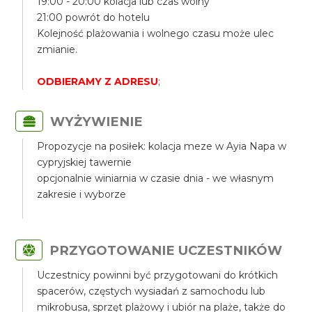
19:00 - 20:00 kolacja lub czas wolny
21:00 powrót do hotelu
Kolejność plażowania i wolnego czasu może ulec
zmianie.
ODBIERAMY Z ADRESU
;
WYŻYWIENIE
Propozycje na posiłek: kolacja meze w Ayia Napa w
cypryjskiej tawernie
opcjonalnie winiarnia w czasie dnia - we własnym
zakresie i wyborze
PRZYGOTOWANIE UCZESTNIKÓW
Uczestnicy powinni być przygotowani do krótkich
spacerów, częstych wysiadań z samochodu lub
mikrobusa, sprzęt plażowy i ubiór na plaże, także do