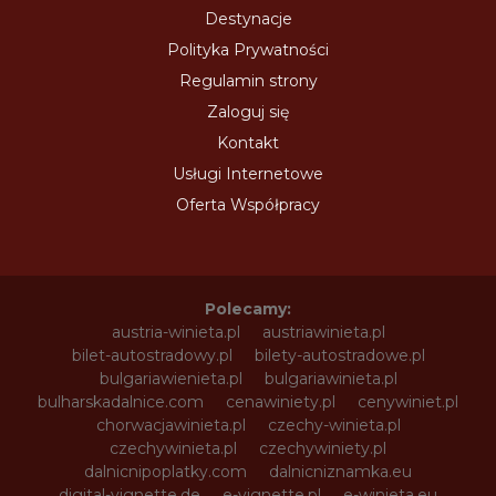
Destynacje
Polityka Prywatności
Regulamin strony
Zaloguj się
Kontakt
Usługi Internetowe
Oferta Współpracy
Polecamy:
austria-winieta.pl
austriawinieta.pl
bilet-autostradowy.pl
bilety-autostradowe.pl
bulgariawienieta.pl
bulgariawinieta.pl
bulharskadalnice.com
cenawiniety.pl
cenywiniet.pl
chorwacjawinieta.pl
czechy-winieta.pl
czechywinieta.pl
czechywiniety.pl
dalnicnipoplatky.com
dalnicniznamka.eu
digital-vignette.de
e-vignette.pl
e-winieta.eu