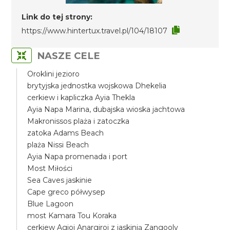
Link do tej strony:
https://www.hintertux.travel.pl/104/18107
NASZE CELE
Oroklini jezioro
brytyjska jednostka wojskowa Dhekelia
cerkiew i kapliczka Ayia Thekla
Ayia Napa Marina, dubajska wioska jachtowa
Makronissos plaża i zatoczka
zatoka Adams Beach
plaża Nissi Beach
Ayia Napa promenada i port
Most Miłości
Sea Caves jaskinie
Cape greco półwysep
Blue Lagoon
most Kamara Tou Koraka
cerkiew Agioi Anargiroi z jaskinią Zangooly