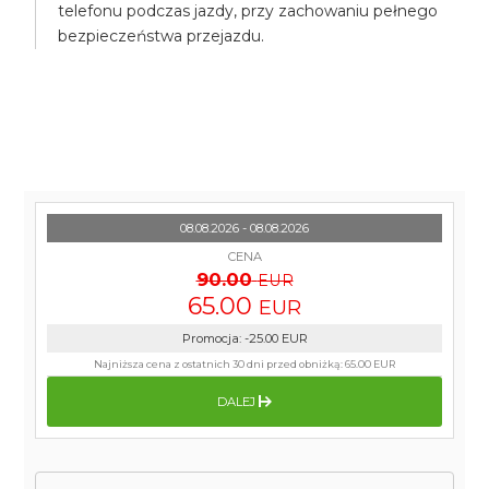
telefonu podczas jazdy, przy zachowaniu pełnego
bezpieczeństwa przejazdu.
08.08.2026 - 08.08.2026
CENA
90.00
EUR
65.00
EUR
Promocja
:
-25.00
EUR
Najniższa cena z ostatnich 30 dni przed obniżką:
65.00 EUR
DALEJ