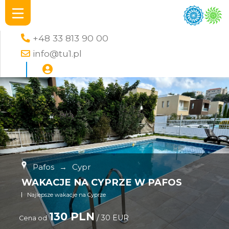
+48 33 813 90 00
info@tu1.pl
Pafos
→
Cypr
WAKACJE NA CYPRZE W PAFOS
Najlepsze wakacje na Cyprze
130 PLN
/ 30 EUR
Cena od