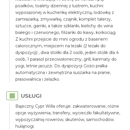
posiłków, toalety dziennej z lustrem, kuchni
wyposażonej w kuchenkę elektryczną, lodówkę z
zamrażarką, zmywarkę, czajnik, komplet talerzy,
sztućce, garnki, a także szklanki, kielichy do wina
białego i czerwonego, filiżanki do kawy, korkociąg.
Z kuchni przejście do mini ogrodu z basenem
całorocznym, miejscem na leżaki (2 leżaki do
dyspozycji) , dwa stoliki dla 2 osób, jeden stolik dla 4
osób, 1 parasol przeciwsłoneczny, grill, karimaty do
yogi, letnie jacuzzi. Do dyspozycji Gości pralka
automatyczna i zewnętrzna suszarka na pranie,
prasowalnica i żelazko.
USŁUGI
Bajeczny Cypr Willa oferuje: zakwaterowanie, różne
opcje wyżywienia, transfery, wycieczki fakultatywne,
wypożyczalnię rowerów, skuterów, samochodów.
hulajnogi.