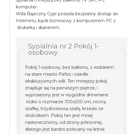
sypialnia mniejsza bez balkonu, TV SAT, PC
komputer.
Willa Bajeczny Cypr posiada bezpłatny dostęp do
Internetu, kącik biznesowy z komputerem PC z
drukarką i skanerem.
Sypialnia nr 2 Pokój 1-
osobowy
Pokój 1-osobowy, bez balkonu, z widokiem
na stare miasto Pafos i osiedle
ekskluzywnych willi. Ten mniejszy pokój
znajduje się na pierwszym piętrze, i
wyposażony jest w wygodne drewniane
łóżko o rozmiarze 100x200 cm, nocną
szafkę, trzydrzwiową szafę, krzesło ze
stoliczkiem. Pokój ten jest mniej
nasłoneczniony, od strony północnej,
dlatego jest bardzo polecany na letnie