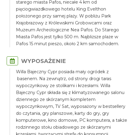
starego miasta Pafos, niecałe 4 km od
pięciogwiazdkowego hotelu King Evelthon
położonego przy samej plaży. W pobliżu Park
Krajobrazowy z Królewskimi Grobowcami oraz
Muzeum Archeologiczne Nea Pafos. Do Starego
Miasta Pafos jest tylko 500 m. Najbliższe plaże w
Pafos 15 minut pieszo, około 2 km samochodem.
WYPOSAŻENIE
Willa Bajeczny Cypr posiada mały ogródek z
basenem. Na zewnątrz, od strony drogi taras
wypoczynkowy ze stolikami i krzesłami. Willa
Bajeczny Cypr składa się z klimatyzowanego salonu
dziennego ze skórzanym kompletem
wypoczynkowym, TV Sat, wyposażony w bestsellery
do czytania, gry planszowe, karty do gry, gry
komputerowe, kino domowe, PC komputera, a także
rodzinnego stołu obiadowego ze skórzanymi
krzesłami, tworzącymi strefę do konsumpcji