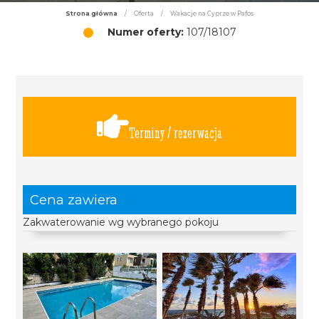
Strona główna
/
Oferta
/
Wakacje na Cyprze w Pafos
Numer oferty:
107/18107
Terminy / rezerwacja
Cena zawiera
Zakwaterowanie wg wybranego pokoju