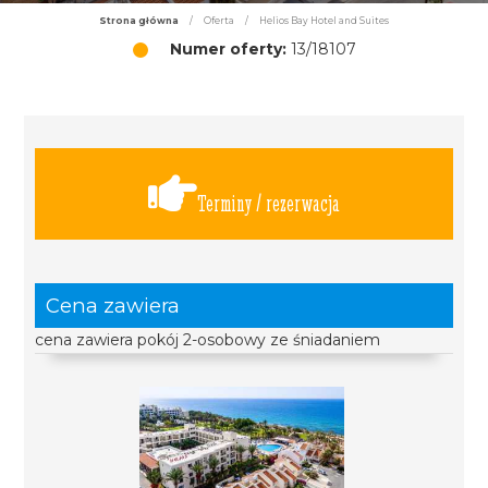
Strona główna
/
Oferta
/
Helios Bay Hotel and Suites
Numer oferty:
13/18107
Terminy / rezerwacja
Cena zawiera
cena zawiera pokój 2-osobowy ze śniadaniem