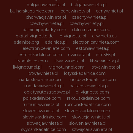
bulgariawienieta.pl
bulgariawinieta.pl
bulharskadalnice.com
cenawiniety.pl
cenywiniet.pl
chorwacjawinieta.pl
czechy-winieta.pl
czechywinieta.pl
czechywiniety.pl
dalnicnipoplatky.com
dalnicniznamka.eu
digital-vignette.de
e-vignette.pl
e-winieta.eu
edalnice.org
edalnice.pl
electronicavinieta.com
electroniceviniete.com
estoniawinieta.pl
estonskadalnice.com
ewinieta.pl
info365.pl
litvadalnice.com
litwa-winieta.pl
litwawinieta.pl
livignotunel.pl
livignotunnel.com
lotvawinieta.pl
lotwawinieta.pl
lotysskadalnice.com
madarskadalnice.com
moldavskadalnice.com
moldawiawinieta.pl
najtanszewiniety.pl
oplatyautostradowe.pl
pl-vignette.com
polskadalnice.com
rakouskadalnice.com
rumuniawinieta.pl
rumunskadalnice.com
sloveniawinieta.pl
slovenskadalnice.com
slovinskadalnice.com
slowacja-winieta.pl
slowacjawinieta.pl
sloweniawinieta.pl
svycarskadalnice.com
szwajcariawinieta.pl