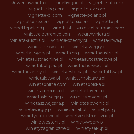
słoweniawinieta.pl
tunellivigno.pl
vignette-at.com
vignette-bg.com
vignette-cz.com
vignette-pl.com
vignette-poland.pl
vignette-ro.com
vignette-si.com
vignette.pl
vignettepoland.pl
vinetki.pl
vinietaelectronica.com
vinieteelectronice.com
wegrywinieta.pl
winieta-austria.pl
winieta-czechy.pl
winieta-litwa.pl
winieta-słowacja.pl
winieta-wegry.pl
winieta-węgry.pl
winieta.org
winietaaustria.pl
winietaaustriaonline.pl
winietaautostradowa.pl
winietabulgaria.pl
winietachorwacja.pl
winietaczechy.pl
winietaestonia.pl
winietalitwa.pl
winietalotwa.pl
winietamoldawia.pl
winietaonline.com
winietapolska.pl
winietarumunia.pl
winietaslovenia.pl
winietaslowacja.pl
winietaslowenia.pl
winietaszwajcaria.pl
winietasłowenia.pl
winietawegry.pl
winietomat.pl
winiety.org
winietydrogowe.pl
winietyelektroniczne.pl
winietyestonia.pl
winietywegry.pl
winietyzagraniczne.pl
winietyzakup.pl