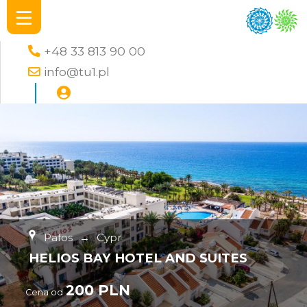
+48 33 813 90 00
info@tu1.pl
Pafos
→
Cypr
HELIOS BAY HOTEL AND SUITES
200 PLN
Cena od