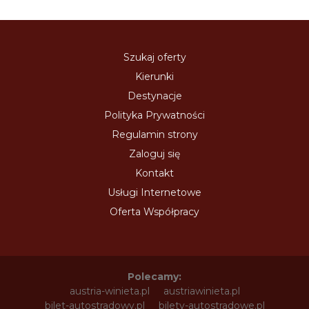
Szukaj oferty
Kierunki
Destynacje
Polityka Prywatności
Regulamin strony
Zaloguj się
Kontakt
Usługi Internetowe
Oferta Współpracy
Polecamy:
austria-winieta.pl
austriawinieta.pl
bilet-autostradowy.pl
bilety-autostradowe.pl