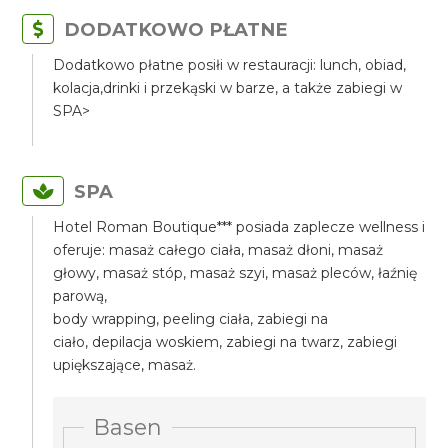
DODATKOWO PŁATNE
Dodatkowo płatne posiłi w restauracji: lunch, obiad,
kolacja,drinki i przekąski w barze, a także zabiegi w
SPA>
SPA
Hotel Roman Boutique*** posiada zaplecze wellness i
oferuje: masaż całego ciała, masaż dłoni, masaż
głowy, masaż stóp, masaż szyi, masaż pleców, łaźnię
parową,
body wrapping, peeling ciała, zabiegi na
ciało, depilacja woskiem, zabiegi na twarz, zabiegi
upiększające, masaż.
Basen