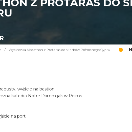
THON Z PROTARAS DO 
RU
UR
N
a
/
Wycieczka Marathon z Protaras do skarbów Północnego Cypru
gusty, wyjście na bastion
iecczna katedra Notre Damm jak w Reims
ście na port