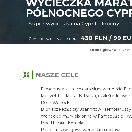
WYCIECZKA MARA
PÓŁNOCNEGO CYP
Super wycieczka na Cypr Północny
430 PLN / 99 E
Cena od
521 PLN / 120 EUR
Strona główna
/
Ofert
NASZE CELE
Famagusta stare miastoMury weneckie Fama
Meczet Lali Mustafy Pasza, czyli średniow
Dom Wenecki
Bliźniacze kościoły Joannitów i Templariuszy
Weneckie mury obronne w Famaguście - wyj
Plac Namika Kemala
Pałac Luisdwugów i weneckich dożów