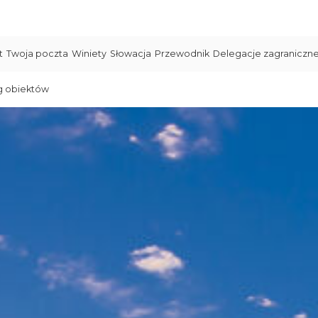
t
Twoja poczta
Winiety
Słowacja
Przewodnik
Delegacje zagraniczn
g obiektów