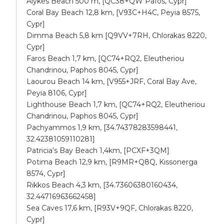
Alykes Beach 500 m, [QC38+QW Pafos, Cypr]
Coral Bay Beach 12,8 km, [V93C+H4C, Peyia 8575,
Cypr]
Dimma Beach 5,8 km [Q9VV+7RH, Chlorakas 8220,
Cypr]
Faros Beach 1,7 km, [QC74+RQ2, Eleutheriou
Chandrinou, Paphos 8045, Cypr]
Laourou Beach 14 km, [V955+JRF, Coral Bay Ave,
Peyia 8106, Cypr]
Lighthouse Beach 1,7 km, [QC74+RQ2, Eleutheriou
Chandrinou, Paphos 8045, Cypr]
Pachyammos 1,9 km, [34.74378283598441,
32.42381059110281]
Patricia’s Bay Beach 1,4km, [PCXF+3QM]
Potima Beach 12,9 km, [R9MR+Q8Q, Kissonerga
8574, Cypr]
Rikkos Beach 4,3 km, [34.73606380160434,
32.44716963662458]
Sea Caves 17,6 km, [R93V+9QF, Chlorakas 8220,
Cypr]