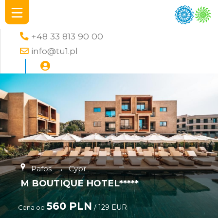
+48 33 813 90 00
info@tu1.pl
Pafos
→
Cypr
M BOUTIQUE HOTEL*****
560 PLN
/ 129 EUR
Cena od