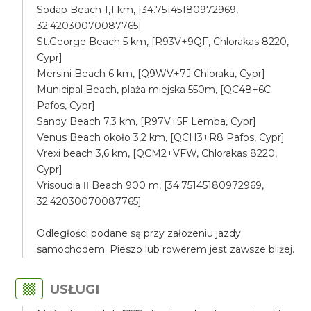
Sodap Beach 1,1 km, [34.75145180972969,
32.42030070087765]
St.George Beach 5 km, [R93V+9QF, Chlorakas 8220,
Cypr]
Mersini Beach 6 km, [Q9WV+7J Chloraka, Cypr]
Municipal Beach, plaża miejska 550m, [QC48+6C
Pafos, Cypr]
Sandy Beach 7,3 km, [R97V+5F Lemba, Cypr]
Venus Beach około 3,2 km, [QCH3+R8 Pafos, Cypr]
Vrexi beach 3,6 km, [QCM2+VFW, Chlorakas 8220,
Cypr]
Vrisoudia ΙΙ Beach 900 m, [34.75145180972969,
32.42030070087765]
Odległości podane są przy założeniu jazdy
samochodem. Pieszo lub rowerem jest zawsze bliżej.
USŁUGI