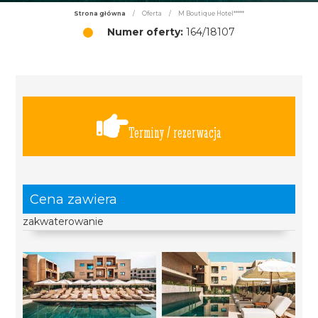
Strona główna
/
Oferta
/
M Boutique Hotel*****
Numer oferty:
164/18107
Terminy / rezerwacja
Cena zawiera
zakwaterowanie