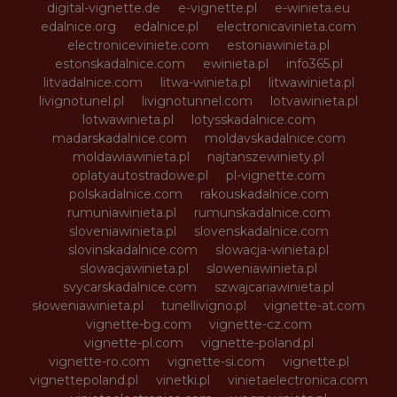
digital-vignette.de
e-vignette.pl
e-winieta.eu
edalnice.org
edalnice.pl
electronicavinieta.com
electroniceviniete.com
estoniawinieta.pl
estonskadalnice.com
ewinieta.pl
info365.pl
litvadalnice.com
litwa-winieta.pl
litwawinieta.pl
livignotunel.pl
livignotunnel.com
lotvawinieta.pl
lotwawinieta.pl
lotysskadalnice.com
madarskadalnice.com
moldavskadalnice.com
moldawiawinieta.pl
najtanszewiniety.pl
oplatyautostradowe.pl
pl-vignette.com
polskadalnice.com
rakouskadalnice.com
rumuniawinieta.pl
rumunskadalnice.com
sloveniawinieta.pl
slovenskadalnice.com
slovinskadalnice.com
slowacja-winieta.pl
slowacjawinieta.pl
sloweniawinieta.pl
svycarskadalnice.com
szwajcariawinieta.pl
słoweniawinieta.pl
tunellivigno.pl
vignette-at.com
vignette-bg.com
vignette-cz.com
vignette-pl.com
vignette-poland.pl
vignette-ro.com
vignette-si.com
vignette.pl
vignettepoland.pl
vinetki.pl
vinietaelectronica.com