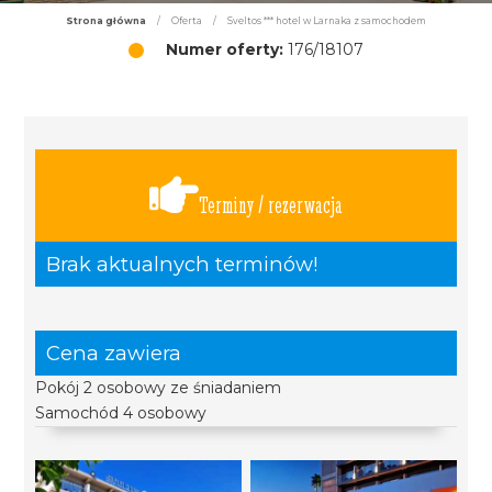
Strona główna
/
Oferta
/
Sveltos *** hotel w Larnaka z samochodem
Numer oferty:
176/18107
Terminy / rezerwacja
Brak aktualnych terminów!
Cena zawiera
Pokój 2 osobowy ze śniadaniem
Samochód 4 osobowy