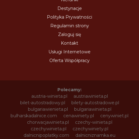
Destynacje
Polityka Prywatności
Regulamin strony
Zaloguj się
Kontakt
Usługi Internetowe
Oferta Współpracy
Polecamy:
austria-winieta.pl
austriawinieta.pl
bilet-autostradowy.pl
bilety-autostradowe.pl
bulgariawienieta.pl
bulgariawinieta.pl
bulharskadalnice.com
cenawiniety.pl
cenywiniet.pl
chorwacjawinieta.pl
czechy-winieta.pl
czechywinieta.pl
czechywiniety.pl
dalnicnipoplatky.com
dalnicniznamka.eu