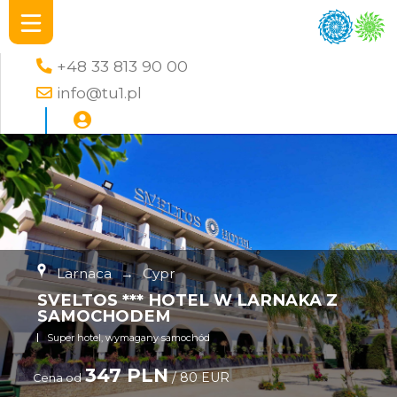
+48 33 813 90 00
info@tu1.pl
Larnaca
→
Cypr
SVELTOS *** HOTEL W LARNAKA Z
SAMOCHODEM
Super hotel, wymagany samochód
347 PLN
/ 80 EUR
Cena od