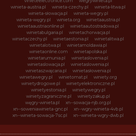
vinieteelectronice.com
wegrywinieta.pl
winieta-austria.pl
winieta-czechy.pl
winieta-litwa.pl
winieta-słowacja.pl
winieta-wegry.pl
winieta-węgry.pl
winieta.org
winietaaustria.pl
winietaaustriaonline.pl
winietaautostradowa.pl
winietabulgaria.pl
winietachorwacja.pl
winietaczechy.pl
winietaestonia.pl
winietalitwa.pl
winietalotwa.pl
winietamoldawia.pl
winietaonline.com
winietapolska.pl
winietarumunia.pl
winietaslovenia.pl
winietaslowacja.pl
winietaslowenia.pl
winietaszwajcaria.pl
winietasłowenia.pl
winietawegry.pl
winietomat.pl
winiety.org
winietydrogowe.pl
winietyelektroniczne.pl
winietyestonia.pl
winietywegry.pl
winietyzagraniczne.pl
winietyzakup.pl
węgry-winieta.pl
xn--sowacja-njb.org.pl
xn--soweniawinieta-gnc.pl
xn--wgry-winieta-4vb.pl
xn--winieta-sowacja-7sc.pl
xn--winieta-wgry-dwb.pl