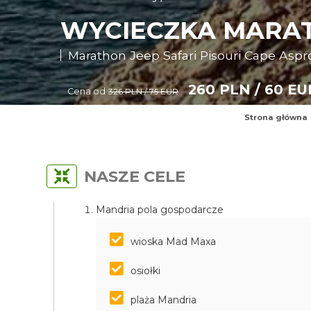
WYCIECZKA MARATH
Marathon Jeep Safari Pisouri Cape Aspr
260 PLN / 60 EU
Cena od
326 PLN / 75 EUR
Strona główna
NASZE CELE
Mandria pola gospodarcze
wioska Mad Maxa
osiołki
plaża Mandria