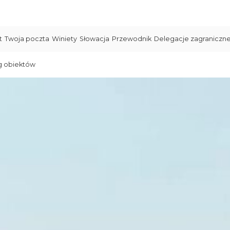
t
Twoja poczta
Winiety
Słowacja
Przewodnik
Delegacje zagraniczn
g obiektów