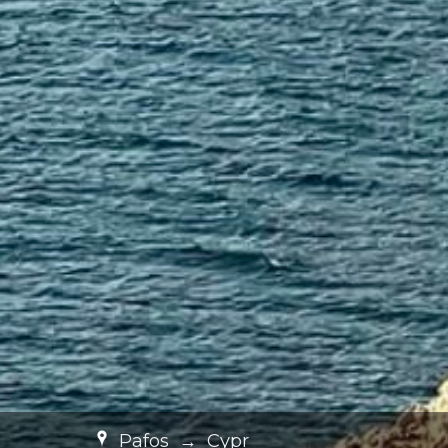
Pafos
→
Cypr