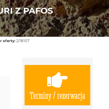
RI Z PAFOS
 oferty:
2/18107
Terminy / rezerwacja