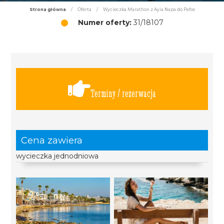
Strona główna
/
Oferta
/
Wycieczka Marathon z Ayia Napa do Pafos
Numer oferty:
31/18107
Terminy / rezerwacja
Cena zawiera
wycieczka jednodniowa