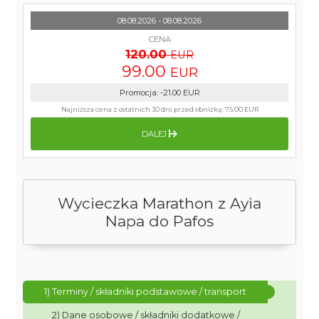
08.08.2026 - 08.08.2026
CENA
120.00
EUR
99.00
EUR
Promocja
:
-21.00
EUR
Najniższa cena z ostatnich 30 dni przed obniżką:
75.00 EUR
DALEJ
Wycieczka Marathon z Ayia
Napa do Pafos
1) Terminy / składniki podstawowe / transport
2) Dane osobowe / składniki dodatkowe /