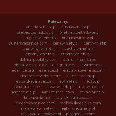
Polecamy:
austria-winieta.pl
austriawinieta.pl
bilet-autostradowy.pl
bilety-autostradowe.pl
bulgariawienieta.pl
bulgariawinieta.pl
bulharskadalnice.com
cenawiniety.pl
cenywiniet.pl
chorwacjawinieta.pl
czechy-winieta.pl
czechywinieta.pl
czechywiniety.pl
dalnicnipoplatky.com
dalnicniznamka.eu
digital-vignette.de
e-vignette.pl
e-winieta.eu
edalnice.org
edalnice.pl
electronicavinieta.com
electroniceviniete.com
estoniawinieta.pl
estonskadalnice.com
ewinieta.pl
info365.pl
litvadalnice.com
litwa-winieta.pl
litwawinieta.pl
livignotunel.pl
livignotunnel.com
lotvawinieta.pl
lotwawinieta.pl
lotysskadalnice.com
madarskadalnice.com
moldavskadalnice.com
moldawiawinieta.pl
najtanszewiniety.pl
oplatyautostradowe.pl
pl-vignette.com