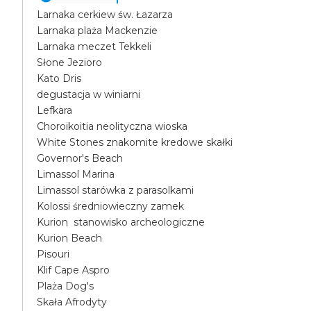
Larnaka cerkiew św. Łazarza
Larnaka plaża Mackenzie
Larnaka meczet Tekkeli
Słone Jezioro
Kato Dris
degustacja w winiarni
Lefkara
Choroikoitia neolityczna wioska
White Stones znakomite kredowe skałki
Governor's Beach
Limassol Marina
Limassol starówka z parasolkami
Kolossi średniowieczny zamek
Kurion stanowisko archeologiczne
Kurion Beach
Pisouri
Klif Cape Aspro
Plaża Dog's
Skała Afrodyty