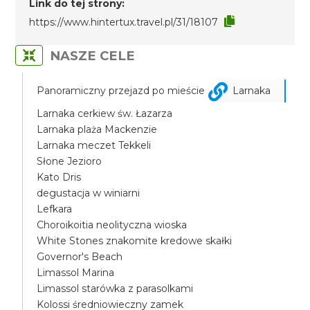
Link do tej strony:
https://www.hintertux.travel.pl/31/18107
NASZE CELE
Panoramiczny przejazd po mieście
Larnaka
Larnaka cerkiew św. Łazarza
Larnaka plaża Mackenzie
Larnaka meczet Tekkeli
Słone Jezioro
Kato Dris
degustacja w winiarni
Lefkara
Choroikoitia neolityczna wioska
White Stones znakomite kredowe skałki
Governor's Beach
Limassol Marina
Limassol starówka z parasolkami
Kolossi średniowieczny zamek