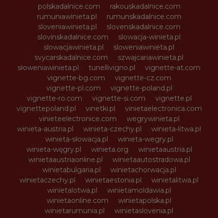
polskadalnice.com
rakouskadalnice.com
rumuniawinieta.pl
rumunskadalnice.com
sloveniawinieta.pl
slovenskadalnice.com
slovinskadalnice.com
slowacja-winieta.pl
slowacjawinieta.pl
sloweniawinieta.pl
svycarskadalnice.com
szwajcariawinieta.pl
słoweniawinieta.pl
tunellivigno.pl
vignette-at.com
vignette-bg.com
vignette-cz.com
vignette-pl.com
vignette-poland.pl
vignette-ro.com
vignette-si.com
vignette.pl
vignettepoland.pl
vinetki.pl
vinietaelectronica.com
vinieteelectronice.com
wegrywinieta.pl
winieta-austria.pl
winieta-czechy.pl
winieta-litwa.pl
winieta-słowacja.pl
winieta-wegry.pl
winieta-węgry.pl
winieta.org
winietaaustria.pl
winietaaustriaonline.pl
winietaautostradowa.pl
winietabulgaria.pl
winietachorwacja.pl
winietaczechy.pl
winietaestonia.pl
winietalitwa.pl
winietalotwa.pl
winietamoldawia.pl
winietaonline.com
winietapolska.pl
winietarumunia.pl
winietaslovenia.pl