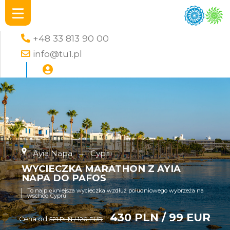
+48 33 813 90 00
info@tu1.pl
Ayia Napa
→
Cypr
WYCIECZKA MARATHON Z AYIA
NAPA DO PAFOS
To najpiękniejsza wycieczka wzdłuż południowego wybrzeża na
wschód Cypru
430 PLN / 99 EUR
Cena od
521 PLN / 120 EUR