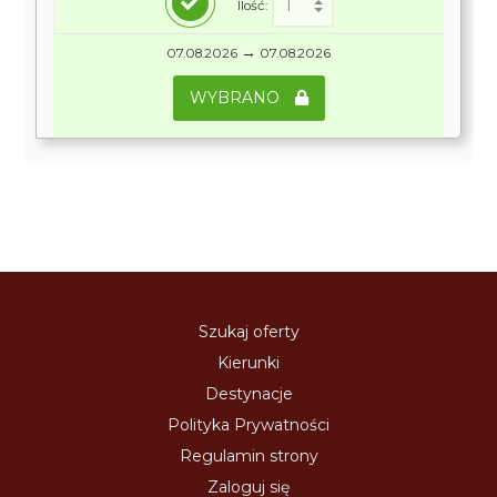
Ilość:
→
07.08.2026
07.08.2026
WYBRANO
Szukaj oferty
Kierunki
Destynacje
Polityka Prywatności
Regulamin strony
Zaloguj się