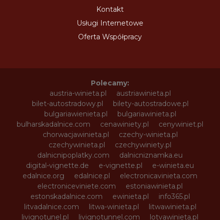
Kontakt
Usługi Internetowe
Oferta Współpracy
Polecamy:
austria-winieta.pl
austriawinieta.pl
bilet-autostradowy.pl
bilety-autostradowe.pl
bulgariawienieta.pl
bulgariawinieta.pl
bulharskadalnice.com
cenawiniety.pl
cenywiniet.pl
chorwacjawinieta.pl
czechy-winieta.pl
czechywinieta.pl
czechywiniety.pl
dalnicnipoplatky.com
dalnicniznamka.eu
digital-vignette.de
e-vignette.pl
e-winieta.eu
edalnice.org
edalnice.pl
electronicavinieta.com
electroniceviniete.com
estoniawinieta.pl
estonskadalnice.com
ewinieta.pl
info365.pl
litvadalnice.com
litwa-winieta.pl
litwawinieta.pl
livignotunel.pl
livignotunnel.com
lotvawinieta.pl