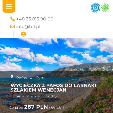
+48 33 813 90 00
info@tu1.pl
Pafos
→
Cypr
WYCIECZKA Z PAFOS DO LARNAKI
SZLAKIEM WENECJAN
Szlak wenecki nam już nie obcy
287 PLN
/ 66 EUR
Cena od