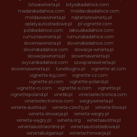
lotwawinieta.pl
lotysskadalnice.com
madarskadalnice.com
moldavskadalnice.com
moldawiawinieta.pl
najtanszewiniety.pl
oplatyautostradowe.pl
pl-vignette.com
polskadalnice.com
rakouskadalnice.com
rumuniawinieta.pl
rumunskadalnice.com
sloveniawinieta.pl
slovenskadalnice.com
slovinskadalnice.com
slowacja-winieta.pl
slowacjawinieta.pl
sloweniawinieta.pl
svycarskadalnice.com
szwajcariawinieta.pl
słoweniawinieta.pl
tunellivigno.pl
vignette-at.com
vignette-bg.com
vignette-cz.com
vignette-pl.com
vignette-poland.pl
vignette-ro.com
vignette-si.com
vignette.pl
vignettepoland.pl
vinetki.pl
vinietaelectronica.com
vinieteelectronice.com
wegrywinieta.pl
winieta-austria.pl
winieta-czechy.pl
winieta-litwa.pl
winieta-słowacja.pl
winieta-wegry.pl
winieta-węgry.pl
winieta.org
winietaaustria.pl
winietaaustriaonline.pl
winietaautostradowa.pl
winietabulgaria.pl
winietachorwacja.pl