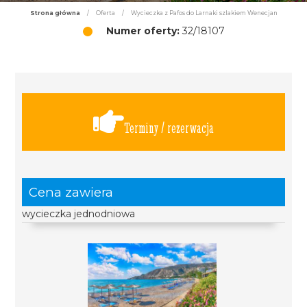
Strona główna
/
Oferta
/
Wycieczka z Pafos do Larnaki szlakiem Wenecjan
Numer oferty:
32/18107
Terminy / rezerwacja
Cena zawiera
wycieczka jednodniowa