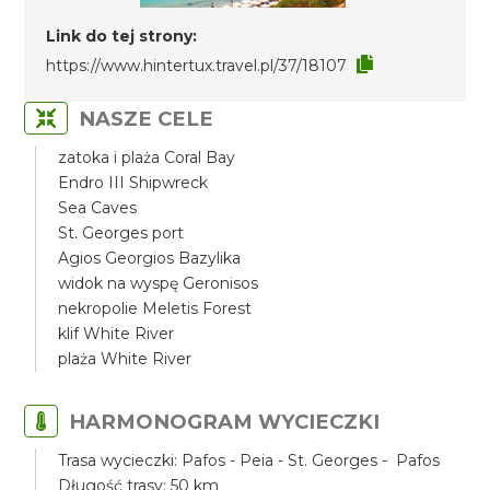
Link do tej strony:
https://www.hintertux.travel.pl/37/18107
NASZE CELE
zatoka i plaża Coral Bay
Endro III Shipwreck
Sea Caves
St. Georges port
Agios Georgios Bazylika
widok na wyspę Geronisos
nekropolie Meletis Forest
klif White River
plaża White River
HARMONOGRAM WYCIECZKI
Trasa wycieczki: Pafos - Peia - St. Georges - Pafos
Długość trasy: 50 km