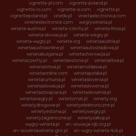
vignette-pl.com
vignette-poland.pl
vignette-ro.com
vignette-si.com
vignette.pl
vignettepoland.pl
vinetki.pl
vinietaelectronica.com
vinieteelectronice.com
wegrywinieta.pl
winieta-austria.pl
winieta-czechy.pl
winieta-litwa.pl
winieta-słowacja.pl
winieta-wegry.pl
winieta-węgry.pl
winieta.org
winietaaustria.pl
winietaaustriaonline.pl
winietaautostradowa.pl
winietabulgaria.pl
winietachorwacja.pl
winietaczechy.pl
winietaestonia.pl
winietalitwa.pl
winietalotwa.pl
winietamoldawia.pl
winietaonline.com
winietapolska.pl
winietarumunia.pl
winietaslovenia.pl
winietaslowacja.pl
winietaslowenia.pl
winietaszwajcaria.pl
winietasłowenia.pl
winietawegry.pl
winietomat.pl
winiety.org
winietydrogowe.pl
winietyelektroniczne.pl
winietyestonia.pl
winietywegry.pl
winietyzagraniczne.pl
winietyzakup.pl
węgry-winieta.pl
xn--sowacja-njb.org.pl
xn--soweniawinieta-gnc.pl
xn--wgry-winieta-4vb.pl