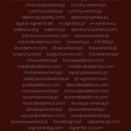
chorwacjawinieta.pl
czechy-winieta.pl
czechywinieta.pl
czechywiniety.pl
dalnicnipoplatky.com
dalnicniznamka.eu
digital-vignette.de
e-vignette.pl
e-winieta.eu
edalnice.org
edalnice.pl
electronicavinieta.com
electroniceviniete.com
estoniawinieta.pl
estonskadalnice.com
ewinieta.pl
info365.pl
litvadalnice.com
litwa-winieta.pl
litwawinieta.pl
livignotunel.pl
livignotunnel.com
lotvawinieta.pl
lotwawinieta.pl
lotysskadalnice.com
madarskadalnice.com
moldavskadalnice.com
moldawiawinieta.pl
najtanszewiniety.pl
oplatyautostradowe.pl
pl-vignette.com
polskadalnice.com
rakouskadalnice.com
rumuniawinieta.pl
rumunskadalnice.com
sloveniawinieta.pl
slovenskadalnice.com
slovinskadalnice.com
slowacja-winieta.pl
slowacjawinieta.pl
sloweniawinieta.pl
svycarskadalnice.com
szwajcariawinieta.pl
słoweniawinieta.pl
tunellivigno.pl
vignette-at.com
vignette-bg.com
vignette-cz.com