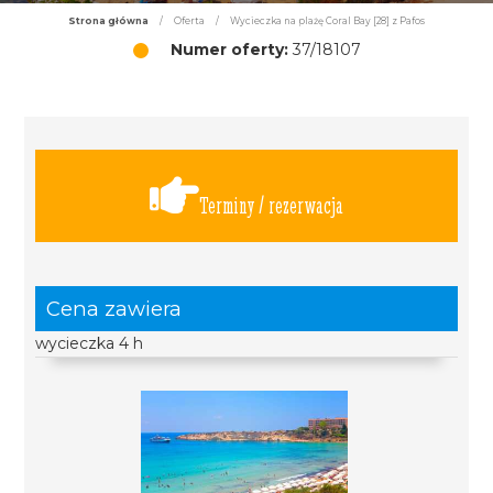
Strona główna
/
Oferta
/
Wycieczka na plażę Coral Bay [28] z Pafos
Numer oferty:
37/18107
Terminy / rezerwacja
Cena zawiera
wycieczka 4 h