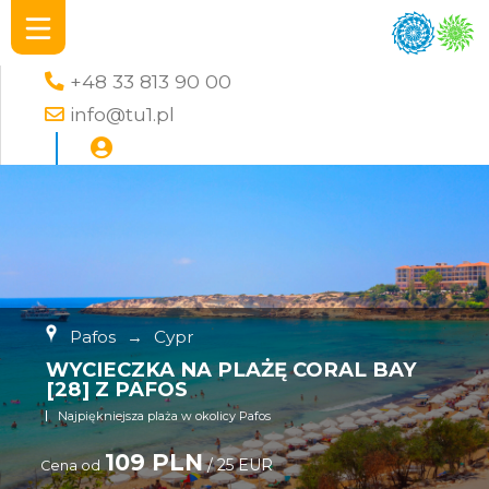
+48 33 813 90 00
info@tu1.pl
Pafos
→
Cypr
WYCIECZKA NA PLAŻĘ CORAL BAY
[28] Z PAFOS
Najpiękniejsza plaża w okolicy Pafos
109 PLN
/ 25 EUR
Cena od