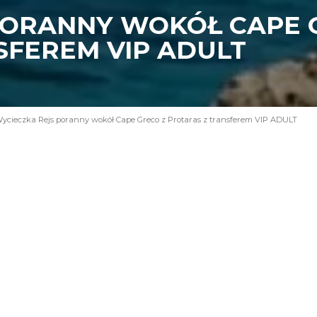
PORANNY WOKÓŁ CAPE 
SFEREM VIP ADULT
ycieczka Rejs poranny wokół Cape Greco z Protaras z transferem VIP ADULT