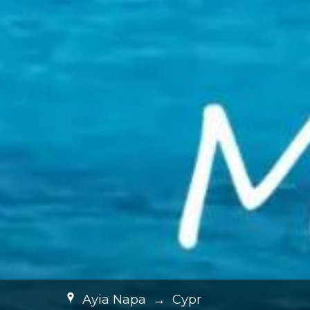
Ayia Napa
→
Cypr