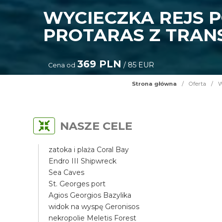
WYCIECZKA REJS 
PROTARAS Z TRAN
369 PLN
/ 85 EUR
Cena od
Strona główna
/
Oferta
/
W
NASZE CELE
zatoka i plaża Coral Bay
Endro III Shipwreck
Sea Caves
St. Georges port
Agios Georgios Bazylika
widok na wyspę Geronisos
nekropolie Meletis Forest