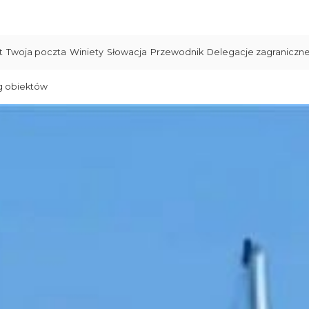
t
Twoja poczta
Winiety
Słowacja
Przewodnik
Delegacje zagraniczn
g obiektów