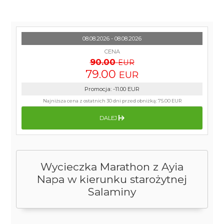
08.08.2026 - 08.08.2026
CENA
90.00
EUR
79.00
EUR
Promocja
:
-11.00
EUR
Najniższa cena z ostatnich 30 dni przed obniżką:
75.00 EUR
DALEJ
Wycieczka Marathon z Ayia
Napa w kierunku starożytnej
Salaminy