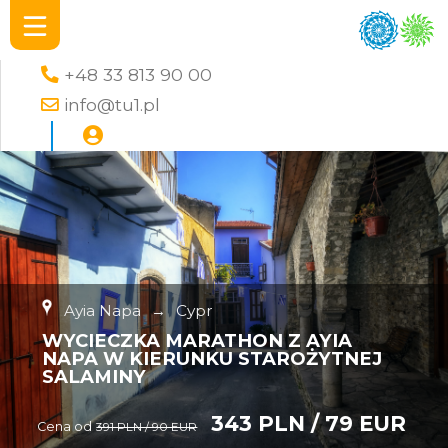
+48 33 813 90 00
info@tu1.pl
Ayia Napa
→
Cypr
WYCIECZKA MARATHON Z AYIA
NAPA W KIERUNKU STAROŻYTNEJ
SALAMINY
343 PLN / 79 EUR
Cena od
391 PLN / 90 EUR