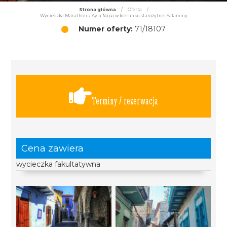
Strona główna
/
Oferta
/
Wycieczka Marathon z Ayia Napa w kierunku starożytnej Salaminy
Numer oferty:
71/18107
Terminy / rezerwacja
Cena zawiera
wycieczka fakultatywna