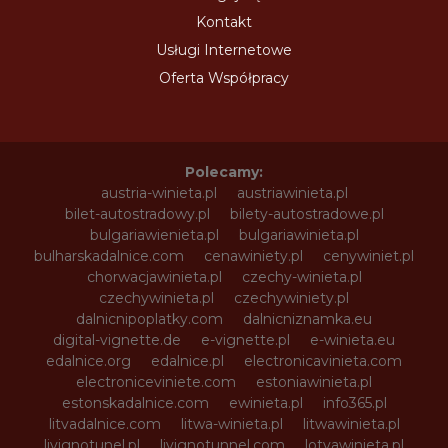
Kontakt
Usługi Internetowe
Oferta Współpracy
Polecamy:
austria-winieta.pl
austriawinieta.pl
bilet-autostradowy.pl
bilety-autostradowe.pl
bulgariawienieta.pl
bulgariawinieta.pl
bulharskadalnice.com
cenawiniety.pl
cenywiniet.pl
chorwacjawinieta.pl
czechy-winieta.pl
czechywinieta.pl
czechywiniety.pl
dalnicnipoplatky.com
dalnicniznamka.eu
digital-vignette.de
e-vignette.pl
e-winieta.eu
edalnice.org
edalnice.pl
electronicavinieta.com
electroniceviniete.com
estoniawinieta.pl
estonskadalnice.com
ewinieta.pl
info365.pl
litvadalnice.com
litwa-winieta.pl
litwawinieta.pl
livignotunel.pl
livignotunnel.com
lotvawinieta.pl