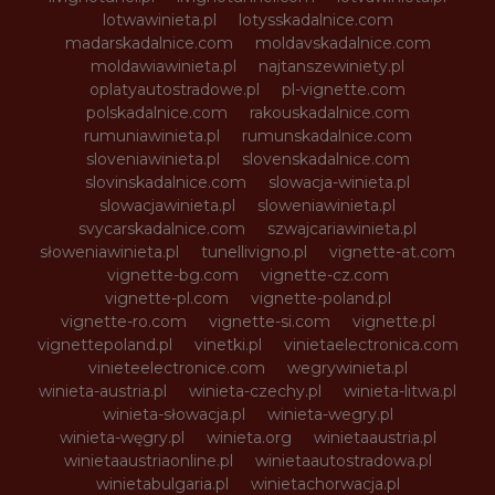
lotwawinieta.pl
lotysskadalnice.com
madarskadalnice.com
moldavskadalnice.com
moldawiawinieta.pl
najtanszewiniety.pl
oplatyautostradowe.pl
pl-vignette.com
polskadalnice.com
rakouskadalnice.com
rumuniawinieta.pl
rumunskadalnice.com
sloveniawinieta.pl
slovenskadalnice.com
slovinskadalnice.com
slowacja-winieta.pl
slowacjawinieta.pl
sloweniawinieta.pl
svycarskadalnice.com
szwajcariawinieta.pl
słoweniawinieta.pl
tunellivigno.pl
vignette-at.com
vignette-bg.com
vignette-cz.com
vignette-pl.com
vignette-poland.pl
vignette-ro.com
vignette-si.com
vignette.pl
vignettepoland.pl
vinetki.pl
vinietaelectronica.com
vinieteelectronice.com
wegrywinieta.pl
winieta-austria.pl
winieta-czechy.pl
winieta-litwa.pl
winieta-słowacja.pl
winieta-wegry.pl
winieta-węgry.pl
winieta.org
winietaaustria.pl
winietaaustriaonline.pl
winietaautostradowa.pl
winietabulgaria.pl
winietachorwacja.pl