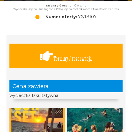
Strona główna
/
Oferta
/
Wycieczka Rejs na Blue Lagoon z Pafos rejs na zachód słońca z transferem z adresu
Numer oferty:
76/18107
Terminy / rezerwacja
Cena zawiera
wycieczka fakultatywna