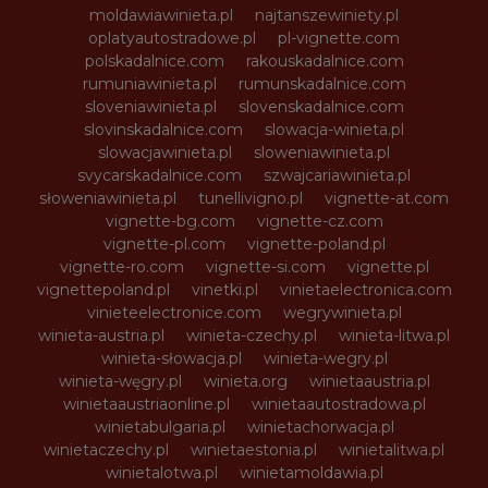
moldawiawinieta.pl
najtanszewiniety.pl
oplatyautostradowe.pl
pl-vignette.com
polskadalnice.com
rakouskadalnice.com
rumuniawinieta.pl
rumunskadalnice.com
sloveniawinieta.pl
slovenskadalnice.com
slovinskadalnice.com
slowacja-winieta.pl
slowacjawinieta.pl
sloweniawinieta.pl
svycarskadalnice.com
szwajcariawinieta.pl
słoweniawinieta.pl
tunellivigno.pl
vignette-at.com
vignette-bg.com
vignette-cz.com
vignette-pl.com
vignette-poland.pl
vignette-ro.com
vignette-si.com
vignette.pl
vignettepoland.pl
vinetki.pl
vinietaelectronica.com
vinieteelectronice.com
wegrywinieta.pl
winieta-austria.pl
winieta-czechy.pl
winieta-litwa.pl
winieta-słowacja.pl
winieta-wegry.pl
winieta-węgry.pl
winieta.org
winietaaustria.pl
winietaaustriaonline.pl
winietaautostradowa.pl
winietabulgaria.pl
winietachorwacja.pl
winietaczechy.pl
winietaestonia.pl
winietalitwa.pl
winietalotwa.pl
winietamoldawia.pl