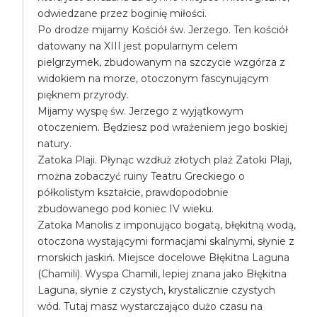
odwiedzane przez boginię miłości.
Po drodze mijamy Kościół św. Jerzego. Ten kościół
datowany na XIII jest popularnym celem
pielgrzymek, zbudowanym na szczycie wzgórza z
widokiem na morze, otoczonym fascynującym
pięknem przyrody.
Mijamy wyspę św. Jerzego z wyjątkowym
otoczeniem. Będziesz pod wrażeniem jego boskiej
natury.
Zatoka Plaji. Płynąc wzdłuż złotych plaż Zatoki Plaji,
można zobaczyć ruiny Teatru Greckiego o
półkolistym kształcie, prawdopodobnie
zbudowanego pod koniec IV wieku.
Zatoka Manolis z imponująco bogatą, błękitną wodą,
otoczona wystającymi formacjami skalnymi, słynie z
morskich jaskiń. Miejsce docelowe Błękitna Laguna
(Chamili). Wyspa Chamili, lepiej znana jako Błękitna
Laguna, słynie z czystych, krystalicznie czystych
wód. Tutaj masz wystarczająco dużo czasu na