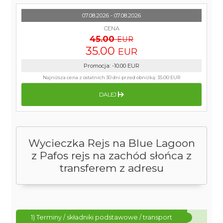
07.08.2026 - 07.08.2026
CENA
45.00
EUR
35.00
EUR
Promocja
:
-10.00
EUR
Najniższa cena z ostatnich 30 dni przed obniżką:
35.00 EUR
DALEJ
Wycieczka Rejs na Blue Lagoon
z Pafos rejs na zachód słońca z
transferem z adresu
1) Terminy / składniki podstawowe / transport