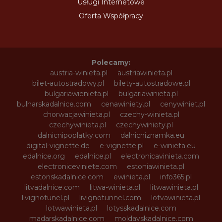
Usługi Internetowe
Oferta Współpracy
Polecamy:
austria-winieta.pl
austriawinieta.pl
bilet-autostradowy.pl
bilety-autostradowe.pl
bulgariawienieta.pl
bulgariawinieta.pl
bulharskadalnice.com
cenawiniety.pl
cenywiniet.pl
chorwacjawinieta.pl
czechy-winieta.pl
czechywinieta.pl
czechywiniety.pl
dalnicnipoplatky.com
dalnicniznamka.eu
digital-vignette.de
e-vignette.pl
e-winieta.eu
edalnice.org
edalnice.pl
electronicavinieta.com
electroniceviniete.com
estoniawinieta.pl
estonskadalnice.com
ewinieta.pl
info365.pl
litvadalnice.com
litwa-winieta.pl
litwawinieta.pl
livignotunel.pl
livignotunnel.com
lotvawinieta.pl
lotwawinieta.pl
lotysskadalnice.com
madarskadalnice.com
moldavskadalnice.com