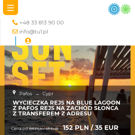
+48 33 813 90 00
info@tu1.pl
Pafos
→
Cypr
WYCIECZKA REJS NA BLUE LAGOON
Z PAFOS REJS NA ZACHÓD SŁOŃCA
Z TRANSFEREM Z ADRESU
152 PLN / 35 EUR
Cena od
195 PLN / 45 EUR