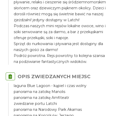
pływanie, relaks i cieszenie się śródziemnomorskim
słońcem oraz dziewiczym pięknem okolicy. Dzieci i
dorośli również mogą się świetnie bawić na naszej
zjeżdżalni! jedyny dostępny w Latchi!
Podczas naszych mini rejsów lokalne owoce, wino i
soki serwowane są za darmo, a bar z przekąskami
oferuje przekąski, soki i napoje.
Sprzęt do nurkowania i pływania jest dostępny dla
naszych gości za darmo!
Podróż powrotna. Rejs powrotny to kolejna szansa
na podziwianie fantastycznych widoków.
OPIS ZWIEDZANYCH MIEJSC
laguna Blue Lagoon - kąpiel i czas wolny
panorama na zatokę Manolis
panorama na zatokę Amfiteatr
zwiedzanie portu Latchi
panorama na Narodowy Park Akamas
panorama na Kościół św. Jerzego