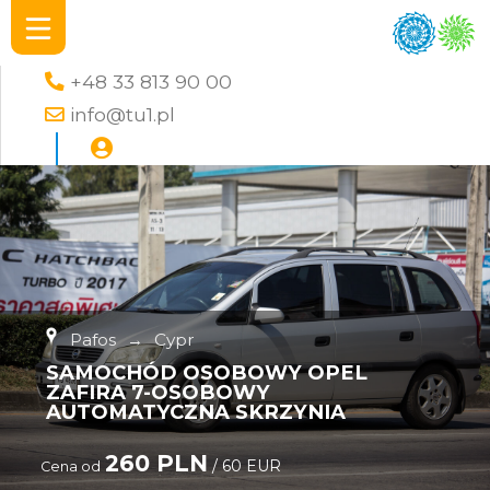
+48 33 813 90 00
info@tu1.pl
Pafos
→
Cypr
SAMOCHÓD OSOBOWY OPEL
ZAFIRA 7-OSOBOWY
AUTOMATYCZNA SKRZYNIA
260 PLN
/ 60 EUR
Cena od