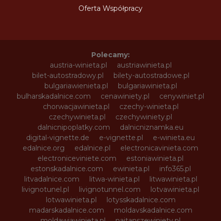
Oferta Współpracy
Polecamy:
austria-winieta.pl
austriawinieta.pl
bilet-autostradowy.pl
bilety-autostradowe.pl
bulgariawienieta.pl
bulgariawinieta.pl
bulharskadalnice.com
cenawiniety.pl
cenywiniet.pl
chorwacjawinieta.pl
czechy-winieta.pl
czechywinieta.pl
czechywiniety.pl
dalnicnipoplatky.com
dalnicniznamka.eu
digital-vignette.de
e-vignette.pl
e-winieta.eu
edalnice.org
edalnice.pl
electronicavinieta.com
electroniceviniete.com
estoniawinieta.pl
estonskadalnice.com
ewinieta.pl
info365.pl
litvadalnice.com
litwa-winieta.pl
litwawinieta.pl
livignotunel.pl
livignotunnel.com
lotvawinieta.pl
lotwawinieta.pl
lotysskadalnice.com
madarskadalnice.com
moldavskadalnice.com
moldawiawinieta.pl
najtanszewiniety.pl