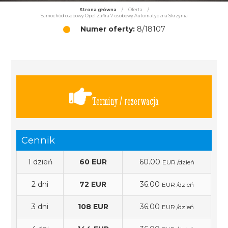
Strona główna
/
Oferta
/
Samochód osobowy Opel Zafira 7-osobowy Automatyczna Skrzynia
Numer oferty:
8/18107
Terminy / rezerwacja
Cennik
1 dzień
60 EUR
60.00
EUR /dzień
2 dni
72 EUR
36.00
EUR /dzień
3 dni
108 EUR
36.00
EUR /dzień