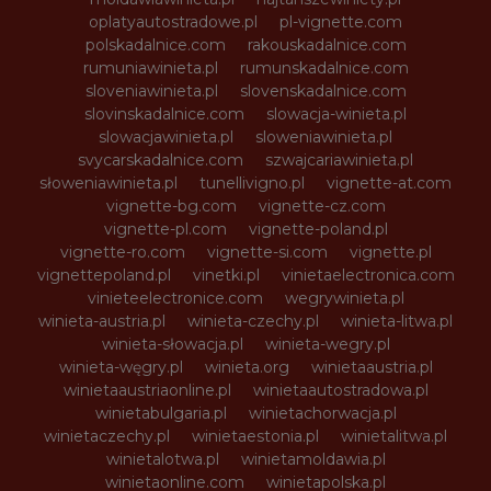
oplatyautostradowe.pl
pl-vignette.com
polskadalnice.com
rakouskadalnice.com
rumuniawinieta.pl
rumunskadalnice.com
sloveniawinieta.pl
slovenskadalnice.com
slovinskadalnice.com
slowacja-winieta.pl
slowacjawinieta.pl
sloweniawinieta.pl
svycarskadalnice.com
szwajcariawinieta.pl
słoweniawinieta.pl
tunellivigno.pl
vignette-at.com
vignette-bg.com
vignette-cz.com
vignette-pl.com
vignette-poland.pl
vignette-ro.com
vignette-si.com
vignette.pl
vignettepoland.pl
vinetki.pl
vinietaelectronica.com
vinieteelectronice.com
wegrywinieta.pl
winieta-austria.pl
winieta-czechy.pl
winieta-litwa.pl
winieta-słowacja.pl
winieta-wegry.pl
winieta-węgry.pl
winieta.org
winietaaustria.pl
winietaaustriaonline.pl
winietaautostradowa.pl
winietabulgaria.pl
winietachorwacja.pl
winietaczechy.pl
winietaestonia.pl
winietalitwa.pl
winietalotwa.pl
winietamoldawia.pl
winietaonline.com
winietapolska.pl