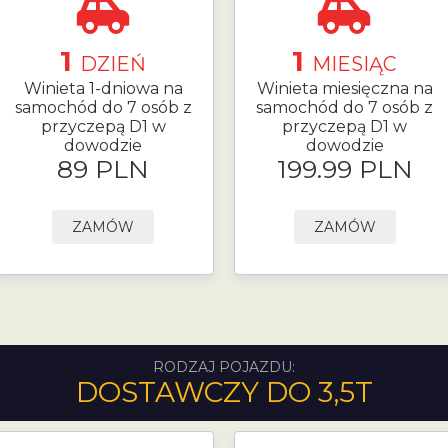
1
1
DZIEŃ
MIESIĄC
Winieta 1-dniowa na
Winieta miesięczna na
samochód do 7 osób z
samochód do 7 osób z
przyczepą D1 w
przyczepą D1 w
dowodzie
dowodzie
89 PLN
199.99 PLN
ZAMÓW
ZAMÓW
RODZAJ POJAZDU:
DOSTAWCZY DO 3,5T