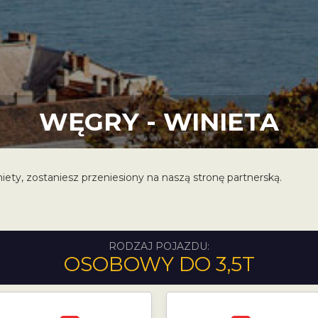
WĘGRY - WINIETA
iety, zostaniesz przeniesiony na naszą stronę partnerską.
RODZAJ POJAZDU:
OSOBOWY DO 3,5T