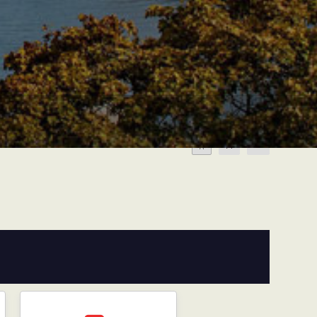
A
A
A