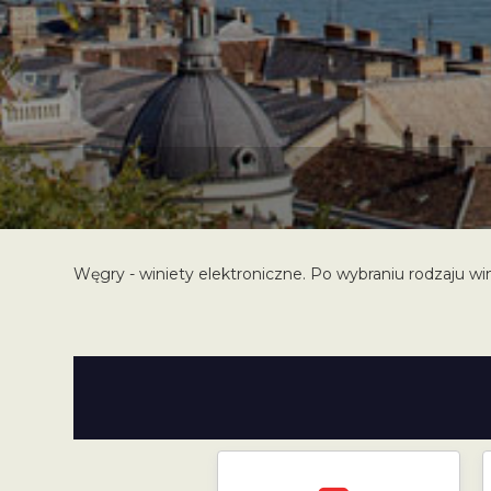
Węgry - winiety elektroniczne. Po wybraniu rodzaju win