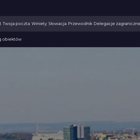
t
Twoja poczta
Winiety
Słowacja
Przewodnik
Delegacje zagraniczn
g obiektów