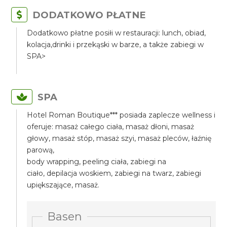
DODATKOWO PŁATNE
Dodatkowo płatne posiłi w restauracji: lunch, obiad,
kolacja,drinki i przekąski w barze, a także zabiegi w
SPA>
SPA
Hotel Roman Boutique*** posiada zaplecze wellness i
oferuje: masaż całego ciała, masaż dłoni, masaż
głowy, masaż stóp, masaż szyi, masaż pleców, łaźnię
parową,
body wrapping, peeling ciała, zabiegi na
ciało, depilacja woskiem, zabiegi na twarz, zabiegi
upiększające, masaż.
Basen