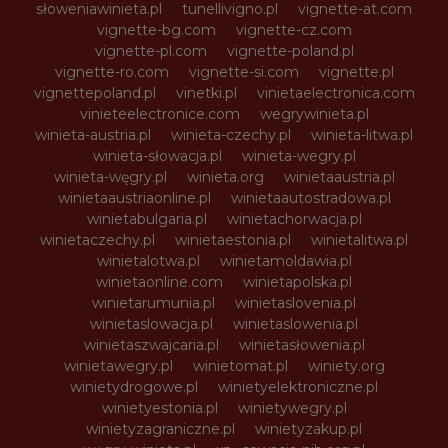
słoweniawinieta.pl
tunellivigno.pl
vignette-at.com
vignette-bg.com
vignette-cz.com
vignette-pl.com
vignette-poland.pl
vignette-ro.com
vignette-si.com
vignette.pl
vignettepoland.pl
vinetki.pl
vinietaelectronica.com
vinieteelectronice.com
wegrywinieta.pl
winieta-austria.pl
winieta-czechy.pl
winieta-litwa.pl
winieta-słowacja.pl
winieta-wegry.pl
winieta-węgry.pl
winieta.org
winietaaustria.pl
winietaaustriaonline.pl
winietaautostradowa.pl
winietabulgaria.pl
winietachorwacja.pl
winietaczechy.pl
winietaestonia.pl
winietalitwa.pl
winietalotwa.pl
winietamoldawia.pl
winietaonline.com
winietapolska.pl
winietarumunia.pl
winietaslovenia.pl
winietaslowacja.pl
winietaslowenia.pl
winietaszwajcaria.pl
winietasłowenia.pl
winietawegry.pl
winietomat.pl
winiety.org
winietydrogowe.pl
winietyelektroniczne.pl
winietyestonia.pl
winietywegry.pl
winietyzagraniczne.pl
winietyzakup.pl