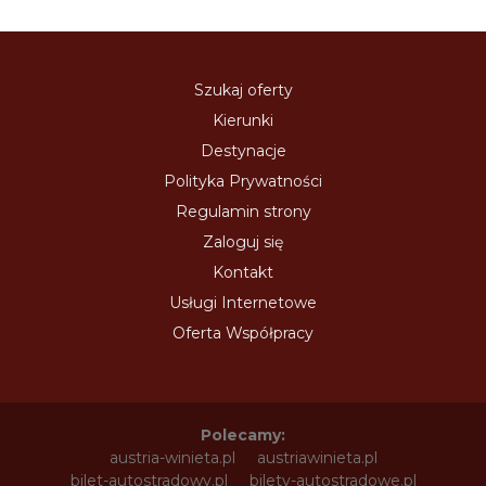
Szukaj oferty
Kierunki
Destynacje
Polityka Prywatności
Regulamin strony
Zaloguj się
Kontakt
Usługi Internetowe
Oferta Współpracy
Polecamy:
austria-winieta.pl
austriawinieta.pl
bilet-autostradowy.pl
bilety-autostradowe.pl