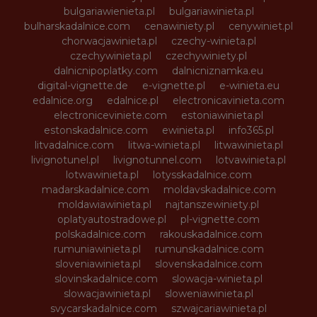
bulgariawienieta.pl
bulgariawinieta.pl
bulharskadalnice.com
cenawiniety.pl
cenywiniet.pl
chorwacjawinieta.pl
czechy-winieta.pl
czechywinieta.pl
czechywiniety.pl
dalnicnipoplatky.com
dalnicniznamka.eu
digital-vignette.de
e-vignette.pl
e-winieta.eu
edalnice.org
edalnice.pl
electronicavinieta.com
electroniceviniete.com
estoniawinieta.pl
estonskadalnice.com
ewinieta.pl
info365.pl
litvadalnice.com
litwa-winieta.pl
litwawinieta.pl
livignotunel.pl
livignotunnel.com
lotvawinieta.pl
lotwawinieta.pl
lotysskadalnice.com
madarskadalnice.com
moldavskadalnice.com
moldawiawinieta.pl
najtanszewiniety.pl
oplatyautostradowe.pl
pl-vignette.com
polskadalnice.com
rakouskadalnice.com
rumuniawinieta.pl
rumunskadalnice.com
sloveniawinieta.pl
slovenskadalnice.com
slovinskadalnice.com
slowacja-winieta.pl
slowacjawinieta.pl
sloweniawinieta.pl
svycarskadalnice.com
szwajcariawinieta.pl