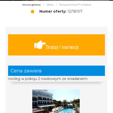
Strona główna
/
Oferta
/
Dionysos Central*** w Paphos
Numer oferty:
12/18107
Terminy / rezerwacja
Cena zawiera
nocleg w pokoju 2-osobowym ze śniadaniem