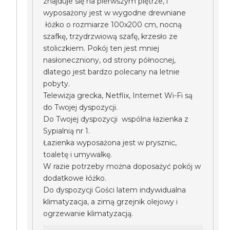
znajduje się na pierwszym piętrze, i
wyposażony jest w wygodne drewniane
łóżko o rozmiarze 100x200 cm, nocną
szafkę, trzydrzwiową szafę, krzesło ze
stoliczkiem. Pokój ten jest mniej
nasłoneczniony, od strony północnej,
dlatego jest bardzo polecany na letnie
pobyty.
Telewizja grecka, Netflix, Internet Wi-Fi są
do Twojej dyspozycji.
Do Twojej dyspozycji wspólna łazienka z
Sypialnią nr 1.
Łazienka wyposażona jest w prysznic,
toaletę i umywalkę.
W razie potrzeby można doposażyć pokój w
dodatkowe łóżko.
Do dyspozycji Gości latem indywidualna
klimatyzacja, a zimą grzejnik olejowy i
ogrzewanie klimatyzacją.