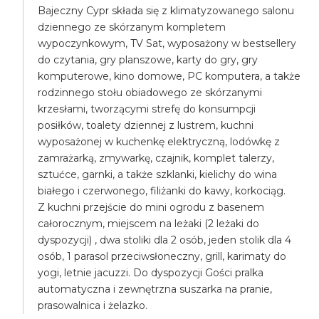
Bajeczny Cypr składa się z klimatyzowanego salonu
dziennego ze skórzanym kompletem
wypoczynkowym, TV Sat, wyposażony w bestsellery
do czytania, gry planszowe, karty do gry, gry
komputerowe, kino domowe, PC komputera, a także
rodzinnego stołu obiadowego ze skórzanymi
krzesłami, tworzącymi strefę do konsumpcji
posiłków, toalety dziennej z lustrem, kuchni
wyposażonej w kuchenkę elektryczną, lodówkę z
zamrażarką, zmywarkę, czajnik, komplet talerzy,
sztućce, garnki, a także szklanki, kielichy do wina
białego i czerwonego, filiżanki do kawy, korkociąg.
Z kuchni przejście do mini ogrodu z basenem
całorocznym, miejscem na leżaki (2 leżaki do
dyspozycji) , dwa stoliki dla 2 osób, jeden stolik dla 4
osób, 1 parasol przeciwsłoneczny, grill, karimaty do
yogi, letnie jacuzzi. Do dyspozycji Gości pralka
automatyczna i zewnętrzna suszarka na pranie,
prasowalnica i żelazko.