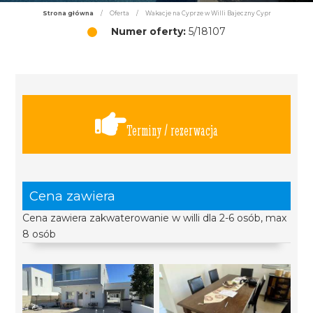
Strona główna
/
Oferta
/
Wakacje na Cyprze w Willi Bajeczny Cypr
Numer oferty:
5/18107
Terminy / rezerwacja
Cena zawiera
Cena zawiera zakwaterowanie w willi dla 2-6 osób, max
8 osób