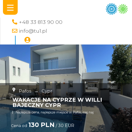
+48 33 813 90 00
info@tu1.pl
Pafos
→
Cypr
WAKACJE NA CYPRZE W WILLI
BAJECZNY CYPR
Najlepsza cena, najlepsze miejsce w Pafos, naj naj
130 PLN
/ 30 EUR
Cena od