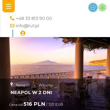
+48 33 813 90 00
info@tu1.pl
Neapol
→
Włochy
NEAPOL W 2 DNI
516 PLN
/ 120 EUR
Cena od