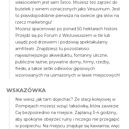
właścicielem jest sam Sirico. Możesz też zajrzeć do
butelek z winem oznaczonych jako Vesuvinum. Jest
to prawdopodobnie pierwsza na świecie gra słów na
rzecz marketingu!
Możesz spacerować po ponad 50 hektarach historii.
Przejdź się po Forum z Wezuwiuszem w tle lub
usiądź pod drzewem i podziwiaj spektakularny
amfiteatr. Znajdziesz tu pozostałości
najważniejszego akweduktu, fontanny uliczne,
publiczne łaźnie, prywatne domy, firmy, rzeźby,
freski, a także setki odlewów gipsowych
wzorowanych na usmażonych w lawie miejscowych!
WSKAZÓWKA
Nie wiesz, jak tam dojechać? Ze stacji kolejowej w
Pompejach możesz wziąć taksówkę, która zawiezie
Cię bezpośrednio na miejsce. Zaplanuj 3-4 godziny,
aby spokojnie obejrzeć ruiny i niczego nie przegapić
w pośpiechu. Na miejscu znajduje się kawiarnia, więc