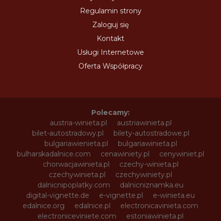
Regulamin strony
Zaloguj się
Kontakt
Usługi Internetowe
Oferta Współpracy
Polecamy:
austria-winieta.pl
austriawinieta.pl
bilet-autostradowy.pl
bilety-autostradowe.pl
bulgariawienieta.pl
bulgariawinieta.pl
bulharskadalnice.com
cenawiniety.pl
cenywiniet.pl
chorwacjawinieta.pl
czechy-winieta.pl
czechywinieta.pl
czechywiniety.pl
dalnicnipoplatky.com
dalnicniznamka.eu
digital-vignette.de
e-vignette.pl
e-winieta.eu
edalnice.org
edalnice.pl
electronicavinieta.com
electroniceviniete.com
estoniawinieta.pl