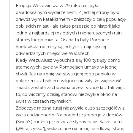
Erupcja Wezuwiusza w 79 roku n.e. była
paradoksalnym wydarzeniem. Z jednej strony było
prawdziwym kataklizmem - zniszczyło całą populację
pobliskich miast - ale także przeszło do historii jako
jedno z najbardziej rozległych i nienaruszonych ruin
starożytnego miasta. Osadą tą były Pompeje.
Spektakularne ruiny są jednym z najczęściej
odwiedzanych miejsc we Włoszech.
Kiedy Wezuwiusz wybuchł z siłą 100 tysięcy bomb
atomowych, życie w Pompejach umarło w jednej
chwili. Jak na ironię warstwa gorącego popiołu w
połączeniu z brakiem wilgoci sprawiły, że większość
miasta została zachowana przez tysiące lat. Tak więc
to, co widzimy dzisiaj, stanowi niezwykłe okno na
świat w czasach rzymskich.
Zobaczyć można tutaj niezwykle dużo szczegółów z
życia codziennego. Na podłodze jednego z domów
(Sirico's) można przeczytać słynny napis Salve lucru
(„Witaj zysku"), wskazujące na firmę handlową, której