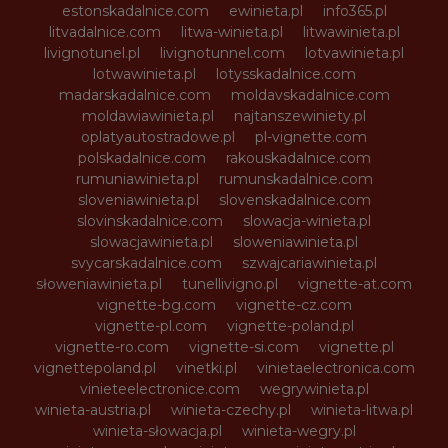
estonskadalnice.com
ewinieta.pl
info365.pl
litvadalnice.com
litwa-winieta.pl
litwawinieta.pl
livignotunel.pl
livignotunnel.com
lotvawinieta.pl
lotwawinieta.pl
lotysskadalnice.com
madarskadalnice.com
moldavskadalnice.com
moldawiawinieta.pl
najtanszewiniety.pl
oplatyautostradowe.pl
pl-vignette.com
polskadalnice.com
rakouskadalnice.com
rumuniawinieta.pl
rumunskadalnice.com
sloveniawinieta.pl
slovenskadalnice.com
slovinskadalnice.com
slowacja-winieta.pl
slowacjawinieta.pl
sloweniawinieta.pl
svycarskadalnice.com
szwajcariawinieta.pl
słoweniawinieta.pl
tunellivigno.pl
vignette-at.com
vignette-bg.com
vignette-cz.com
vignette-pl.com
vignette-poland.pl
vignette-ro.com
vignette-si.com
vignette.pl
vignettepoland.pl
vinetki.pl
vinietaelectronica.com
vinieteelectronice.com
wegrywinieta.pl
winieta-austria.pl
winieta-czechy.pl
winieta-litwa.pl
winieta-słowacja.pl
winieta-wegry.pl